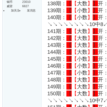
铜币
23010
138期：
【
【
大数
】
】
开：
威望
6827
139期：
【
【
小数
】
】
开：
加关注
发消息
140期：
【
【
小数
】
】
开：
↘↘↘↘↘↘↘↘10中8
141期：
【
【
大数
】
】
开：
142期：
【
【
大数
】
】
开：
143期：
【
【
大数
】
】
开：
144期：
【
【
大数
】
】
开：
145期：
【
【
小数
】
】
开：
146期：
【
【
小数
】
】
开：
147期：
【
【
小数
】
】
开：
148期：
【
【
大数
】
】
开：
149期：
【
【
大数
】
】
开：
150期：
【
【
大数
】
】
开：
↘↘↘↘↘↘↘↘10中7