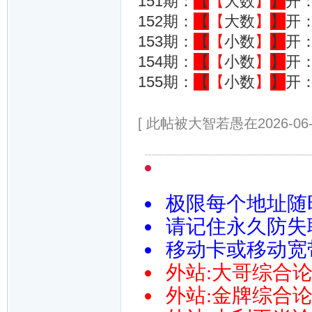
151期：
【
【
大数
】
】
开：
152期：
【
【
大数
】
】
开：
153期：
【
【
小数
】
】
开：
154期：
【
【
小数
】
】
开：
155期：
【
【
小数
】
】
开：
[ 此帖被大智若愚在2026-06-
极限每个地址随
请记住永久防失联导
移动卡或移动宽带请尝
外站:大哥综合论坛htt
外站:金牌综合论坛htt