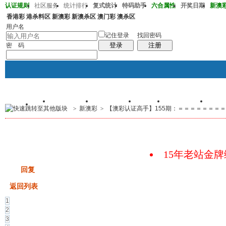
认证规则
社区服务
统计排行
复式统计
特码助手
六合属性
开奖日期
新澳彩2
香港彩
港杀料区
新澳彩
新澳杀区
澳门彩
澳杀区
澳彩219期05-10-19-30-35-47T25
用户名
记住登录
找回密码
登录
注册
密 码
首页
交易记录
我的帖子
群组
个人中心
手
>
新澳彩
>
【澳彩认证高手】155期：＝＝＝＝＝＝＝＝大
帖子
码皇总管
说：
2026年7月底即将 开启特邀高
15年老站金
发帖
回复
返回列表
1
2
3