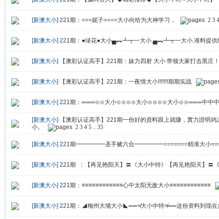
[新澳大小]
221期：===妮子====大小向给为大神学习，
2
3
[新澳大小]
221期：●绿花●大小▄︻┻┳一大小,▄︻┻┳一大小.准料提
[新澳大小]
【澳彩认证高手】221期：妹力四射 大小 带领大家打击黑庄
[新澳大小]
【澳彩认证高手】221期：一夜情大小!!!!!!!期期实战
[新澳大小]
221期：═══⊙⊙大小⊙⊙⊙⊙大小⊙⊙⊙⊙大小⊙⊙═══中中
[新澳大小]
【澳彩认证高手】221期一份好的資料跟上就賺，實力證明
小。
2
3
4
5
..
35
[新澳大小]
221期━━━━━圣手赌六合━━━━━=======精准大小==
[新澳大小]
221期 ：【再见艳阳天】〓《大小中特》【再见艳阳天】〓
[新澳大小]
221期：≡≡≡≡≡≡≡≡≡≡≡≡心中太阳无敌大小≡≡≡≡≡≡≡≡≡≡≡≡
[新澳大小]
221期：◢梅州大埔大小◣══≮大小中特≯══这份资料到现在