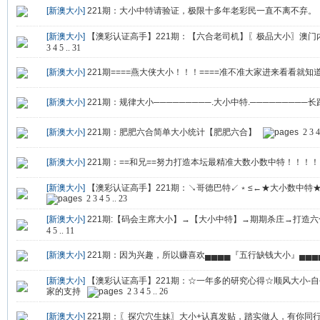
[新澳大小]
221期：大小中特请验证，极限十多年老彩民一直不离不弃。
[新澳大小]
【澳彩认证高手】221期：【六合老司机】〖极品大小〗澳门
3
4
5
..
31
[新澳大小]
221期====燕大侠大小！！！====准不准大家进来看看就知道
[新澳大小]
221期：规律大小─────────.大小中特.─────────
[新澳大小]
221期：肥肥六合简单大小统计【肥肥六合】
2
3
4
[新澳大小]
221期：==和兄==努力打造本坛最精准大数小数中特！！！
[新澳大小]
【澳彩认证高手】221期：↘哥德巴特↙﹡≤←★大小数中特
2
3
4
5
..
23
[新澳大小]
221期:【码会主席大小】→【大小中特】→期期杀庄→打造
4
5
..
11
[新澳大小]
221期：因为兴趣，所以赚喜欢▄▄▄▄『五行缺钱大小』▄▄
[新澳大小]
【澳彩认证高手】221期：☆一年多的研究心得☆顺风大小-
家的支持
2
3
4
5
..
26
[新澳大小]
221期：〖探穴穴生妹〗大小+认真发贴，踏实做人，有你同