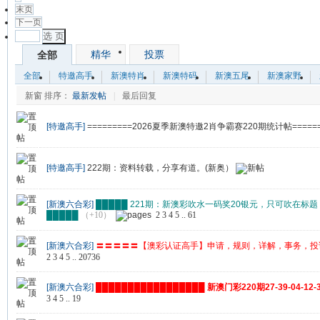
末页
下一页
选 页
精华
投票
全部
全部
特邀高手
新澳特肖
新澳特码
新澳五尾
新澳家野
新窗
排序：
最新发帖
|
最后回复
[特邀高手]
=========2026夏季新澳特邀2肖争霸赛220期统计帖======
[特邀高手]
222期：资料转载，分享有道。(新奥）
[新澳六合彩]
█████ 221期：新澳彩吹水一码奖20银元，只可吹在标
█████
（+10）
2
3
4
5
..
61
[新澳六合彩]
〓〓〓〓〓【澳彩认证高手】申请，规则，详解，事务，投
2
3
4
5
..
20736
[新澳六合彩]
█████████████████ 新澳门彩220期27-39-04-12-
3
4
5
..
19