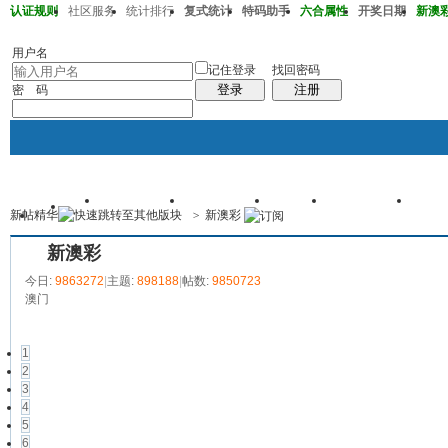
认证规则
社区服务
统计排行
复式统计
特码助手
六合属性
开奖日期
新澳彩2
澳彩221期44-20-28-15-18-05T30
用户名
记住登录
找回密码
登录
注册
密 码
首页
交易记录
我的帖子
群组
个人中心
手
新帖
精华
>
新澳彩
本版
码皇总管
说：
2026年7月底即将 开启特邀高
新澳彩
今日:
9863272
|
主题:
898188
|
帖数:
9850723
澳门
发帖
1
2
3
4
5
6