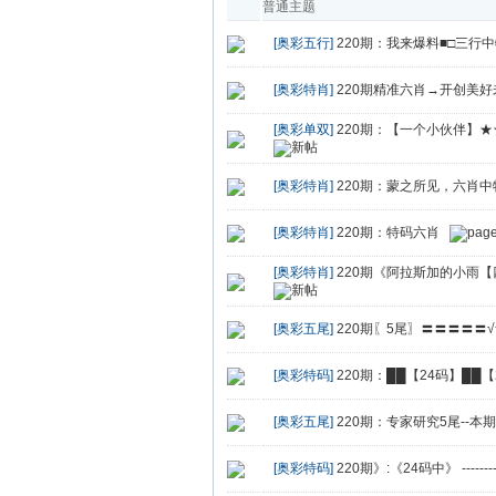
普通主题
[奥彩五行]
220期：我来爆料■□三行中特
[奥彩特肖]
220期精准六肖→开创美好
[奥彩单双]
220期：【一个小伙伴】
[奥彩特肖]
220期：蒙之所见，六肖中
[奥彩特肖]
220期：特码六肖
[奥彩特肖]
220期《阿拉斯加的小雨【
[奥彩五尾]
220期〖5尾〗〓〓〓〓〓
[奥彩特码]
220期：██【24码】██
[奥彩五尾]
220期：专家研究5尾--
[奥彩特码]
220期》:《24码中》 --