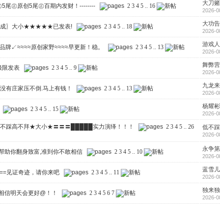
大刀赌
赌经㊣5尾㊣原创5尾㊣百期内发财！--------
2
3
4
5
..
16
2026-0
大功告
告成〗大小★★★★★已发表!
2
3
4
5
..
18
2026-0
游戏人
品牌↙≈≈≈≈原创家野≈≈≈≈早更新！稳。
2
3
4
5
..
13
2026-0
舞弊营
极限发表
2
3
4
5
..
9
2026-0
九龙来
好没有庄家压不倒.马上有钱！
2
3
4
5
..
13
2026-0
杨耀彬
2
3
4
5
..
15
2026-0
〓★低不踩高不拜★大小★〓〓〓█████实力演绎！！！
2
3
4
5
..
26
低不踩
2026-0
永争第
】帮助你翻身致富,准到你不敢相信
2
3
4
5
..
10
2026-0
蓝雪儿
〉==见证奇迹，请你来吧
2
3
4
5
..
11
2026-0
独来独
】相信明天会更好@！！
2
3
4
5
6
7
2026-0