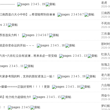
老虎
------------
2
3
4
5
..
19
2026-0
江南西
【江南西道の大小中特】→希望能帮到你〓〓
2
3
4
5
6
7
2026-0
不死传
2
3
2026-0
三肖邀
推荐首选实力料！
2
3
4
5
6
7
2026-0
那时时
里就是你变命运的开始～～～
2
3
4
5
..
18
2026-0
红孩儿
★六肖+六肖红尘自有波澜，将来未必一世安稳
2
3
4
5
..
13
2026-0
玫瑰之
2
3
4
5
..
11
2026-0
老六迷
谢大家参考我的料，支持的朋友请顶上一贴！
2
3
4
5
..
19
2026-0
六合顺
===爆爆======正版好资料！！！！更新
2
3
4
5
..
10
2026-0
用奋斗
4码】给力给力超级给力!!
2
3
4
5
..
15
2026-0
梦幻船
T〉！
2
3
4
5
2026-0