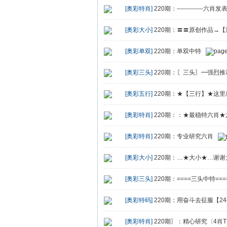
[奥彩特肖]
220期：-------------六肖发表---
[奥彩大小]
220期：〓〓原创作品→
[奥彩单双]
220期：单双中特
[奥彩三头]
220期：〖三头〗━强烈
[奥彩五行]
220期：★【三行】★这
[奥彩特肖]
220期：：★最稳特六肖
[奥彩特肖]
220期：专业研究六肖
[奥彩大小]
220期：…★大小★…谢
[奥彩三头]
220期：====三头中特=
[奥彩特码]
220期：用奋斗去征服【2
[奥彩特肖]
220期〗：精心研究〈4肖