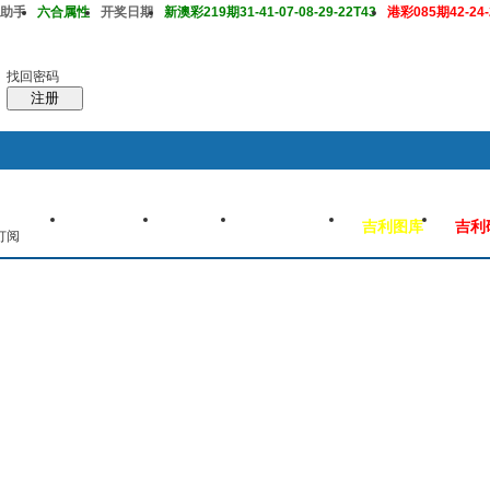
助手
六合属性
开奖日期
新澳彩219期31-41-07-08-29-22T43
港彩085期42-24-2
找回密码
注册
群组
个人中心
手机版
防跳转教程
吉利图库
吉利
搜索
本版
2026年7月底即将 开启特邀高手2肖中特大赛，重奖一万 ..
（2026-07-10