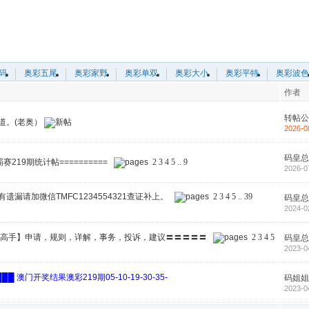
码
奥彩五尾
奥彩家野
奥彩单双
奥彩大小
奥彩平特
奥彩波色
作者
转帖公
道。(老奥）
2026-0
码皇总
赛219期统计帖==========
2
3
4
5
..
9
2026-0
遗漏请加微信TMFC1234554321查证补上。
2
3
4
5
..
39
码皇总
2024-0
高手】申请，规则，详解，事务，投诉，建议〓〓〓〓〓
2
3
4
5
码皇总
2023-0
██ 澳门开奖结果澳彩219期05-10-19-30-35-
码姐姐
2023-0