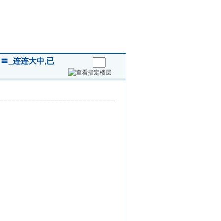
〓_连连大中,已