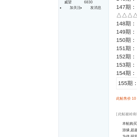
威望
6830
147期
加关注
发消息
△△△
148期
149期
150期
151期
152期
153期
154期
155
此帖售价 10
[ 此帖被岭南狂
本帖购买
游缘,超
为伴,研