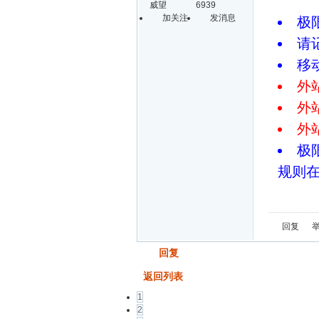
威望
6939
加关注
发消息
极
请记
移动
外站
外站
外站:
极
规则
回复
发帖
回复
返回列表
1
2