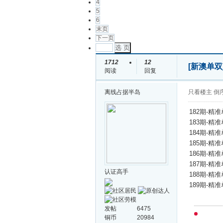
4
5
6
末页
下一页
选 页
1712
12
[新澳单双
阅读
回复
离线
占据半岛
只看楼主
倒
182期-精
183期-精
184期-精
185期-精
186期-精
187期-精
认证高手
188期-精
189期-精
发帖
6475
铜币
20984