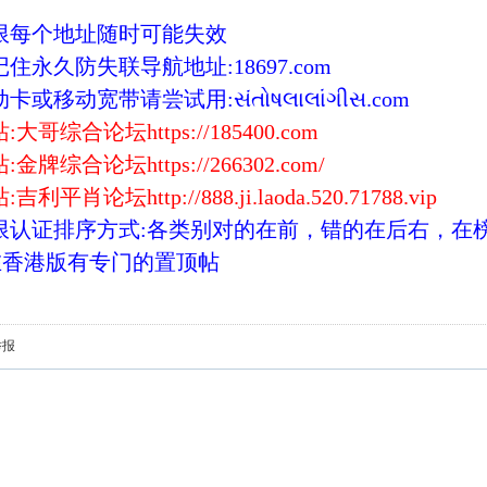
限每个地址随时可能失效
住永久防失联导航地址:18697.com
卡或移动宽带请尝试用:સંતોષલાલાંગીસ.com
:大哥综合论坛https://185400.com
:金牌综合论坛https://266302.com/
吉利平肖论坛http://888.ji.laoda.520.71788.vip
限认证排序方式:各类别对的在前，错的在后右，在
在香港版有专门的置顶帖
举报