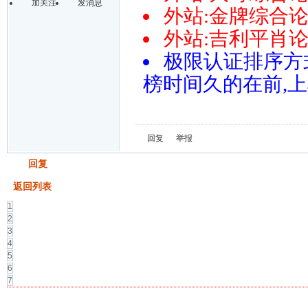
加关注
发消息
外站:金牌综合论坛htt
外站:吉利平肖论坛http:
极限认证排序方
榜时间久的在前,
回复
举报
发帖
回复
返回列表
1
2
3
4
5
6
7