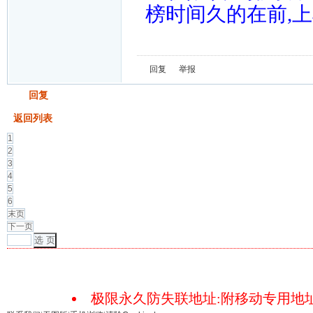
榜时间久的在前,
回复
举报
发帖
回复
返回列表
1
2
3
4
5
6
末页
下一页
选 页
极限永久防失联地址:附移动专用地址18