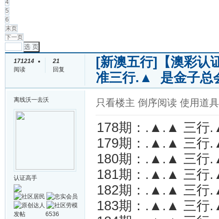
4
5
6
末页
下一页
选 页
[新澳五行]
【澳彩认证
171214
21
阅读
回复
准三行.▲ 是金子
离线
沃一去沃
只看楼主
倒序阅读
使用道具
178期：.▲.▲ 三行
179期：.▲.▲ 三行
180期：.▲.▲ 三行
181期：.▲.▲ 三行
认证高手
182期：.▲.▲ 三行
183期：.▲.▲ 三行
发帖
6536