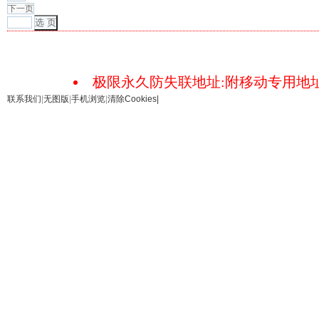
下一页
选 页
极限永久防失联地址:附移动专用地址18
联系我们
|
无图版
|
手机浏览
|
清除Cookies
|