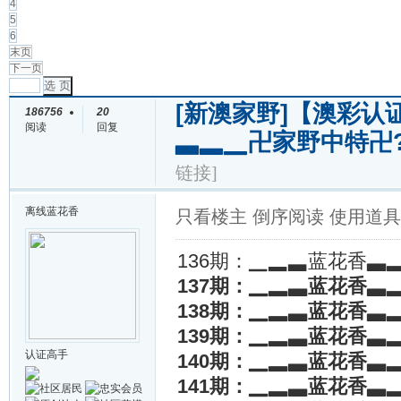
4
5
6
末页
下一页
选 页
[新澳家野]
【澳彩认证
186756
20
阅读
回复
▃▂▁卍家野中特卍
链接]
离线
蓝花香
只看楼主
倒序阅读
使用道具
136期：▁▂▃蓝花香
▃
137期：▁▂▃蓝花香
▃
138期：▁▂▃蓝花香
▃
139期：▁▂▃蓝花香
▃
认证高手
140期：▁▂▃蓝花香
▃
141期：▁▂▃蓝花香
▃