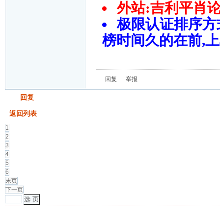
外站:吉利平肖论坛http
极限认证排序方
榜时间久的在前,
回复
举报
发帖
回复
返回列表
1
2
3
4
5
6
末页
下一页
选 页