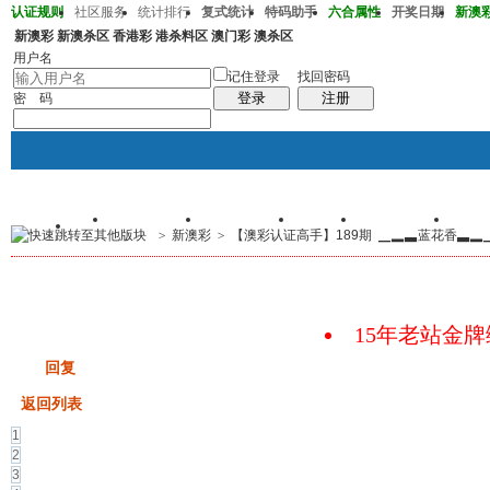
认证规则
社区服务
统计排行
复式统计
特码助手
六合属性
开奖日期
新澳彩2
新澳彩
新澳杀区
香港彩
港杀料区
澳门彩
澳杀区
澳彩219期05-10-19-30-35-47T25
用户名
记住登录
找回密码
登录
注册
密 码
首页
交易记录
我的帖子
群组
个人中心
手
>
新澳彩
>
【澳彩认证高手】189期 ▁▂▃蓝花香▃▂▁
帖子
码皇总管
说：
2026年7月底即将 开启特邀高
15年老站金
发帖
回复
返回列表
1
2
3