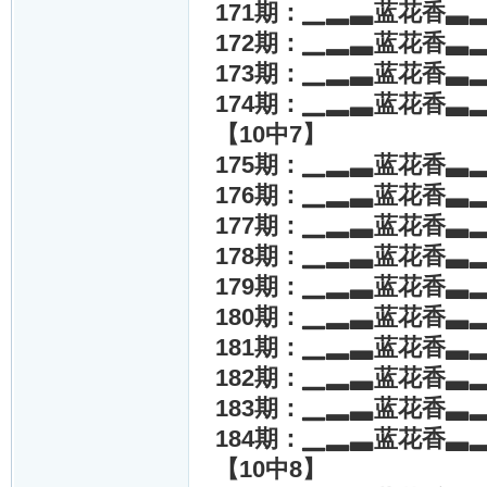
171期：▁▂▃蓝花香
▃
172期：▁▂▃蓝花香
▃
173期：▁▂▃蓝花香
▃
174期：▁▂▃蓝花香
▃
【10中7】
175期：▁▂▃蓝花香
▃
176期：▁▂▃蓝花香
▃
177期：▁▂▃蓝花香
▃
178期：▁▂▃蓝花香
▃
179期：▁▂▃蓝花香
▃
180期：▁▂▃蓝花香
▃
181期：▁▂▃蓝花香
▃
182期：▁▂▃蓝花香
▃
183期：▁▂▃蓝花香
▃
184期：▁▂▃蓝花香
▃
【10中8】