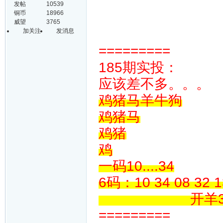
发帖
10539
铜币
18966
威望
3765
加关注
发消息
=========
185期实投：
应该差不多。。。
鸡猪马羊牛狗
鸡猪马
鸡猪
鸡
一码10....34
6码：10 34 08 32 1
开羊36，
=========