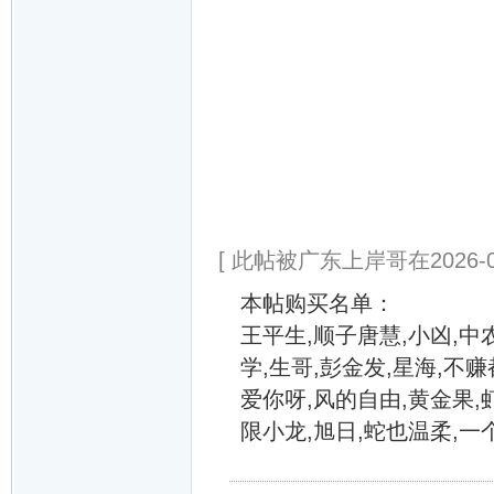
[ 此帖被广东上岸哥在2026-07
本帖购买名单：
王平生,顺子唐慧,小凶,中
学,生哥,彭金发,星海,不
爱你呀,风的自由,黄金果,虾
限小龙,旭日,蛇也温柔,一