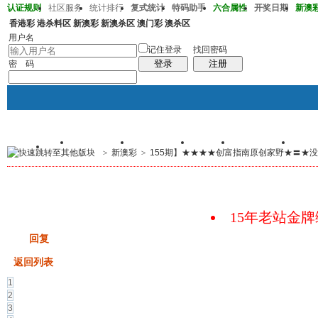
认证规则
社区服务
统计排行
复式统计
特码助手
六合属性
开奖日期
新澳彩2
香港彩
港杀料区
新澳彩
新澳杀区
澳门彩
澳杀区
澳彩219期05-10-19-30-35-47T25
用户名
记住登录
找回密码
登录
注册
密 码
首页
交易记录
我的帖子
群组
个人中心
手
>
新澳彩
>
155期】★★★★创富指南原创家野★〓★没有
帖子
码皇总管
说：
2026年7月底即将 开启特邀高
15年老站金
发帖
回复
返回列表
1
2
3