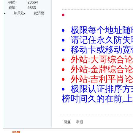
铜币
20664
威望
6833
加关注
发消息
极限每个地址随
请记住永久防失联导
移动卡或移动宽带请尝
外站:大哥综合论坛htt
外站:金牌综合论坛htt
外站:吉利平肖论坛http:
极限认证排序方
榜时间久的在前,
回复
举报