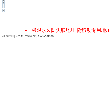
5
6
7
极限永久防失联地址:附移动专用地址18
联系我们
|
无图版
|
手机浏览
|
清除Cookies
|