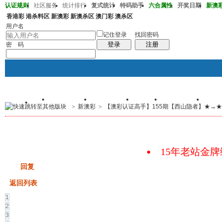
认证规则
社区服务
统计排行
复式统计
特码助手
六合属性
开奖日期
新澳彩2
香港彩
港杀料区
新澳彩
新澳杀区
澳门彩
澳杀区
澳彩219期05-10-19-30-35-47T25
用户名
记住登录
找回密码
登录
注册
密 码
首页
交易记录
我的帖子
群组
个人中心
手
>
新澳彩
>
【澳彩认证高手】155期【西山隐者】★→★→
帖子
码皇总管
说：
2026年7月底即将 开启特邀高
15年老站金
发帖
回复
返回列表
1
2
3