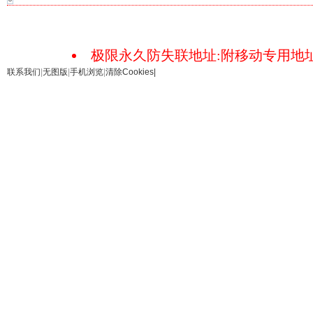
极限永久防失联地址:附移动专用地址18
联系我们
|
无图版
|
手机浏览
|
清除Cookies
|