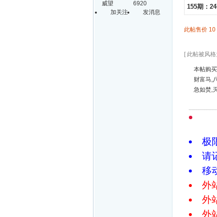
威望
6920
155期：24码中
加关注
发消息
此帖售价 10
[ 此帖被风格大
本帖购买
财富马,
急如焚,
极
请记
移动
外站
外站
外站: