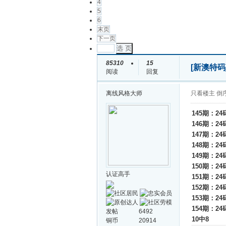
4
5
6
末页
下一页
选 页
85310
15
[新澳特码
阅读
回复
离线
风格大师
只看楼主
倒
145期：24码中特
146期：24码中特
147期：24码中特
148期：24码中特
149期：24码中特
150期：24码中特
认证高手
151期：24码中特
152期：24码中特
153期：24码中特
154期：24码中特
发帖
6492
10中8
铜币
20914