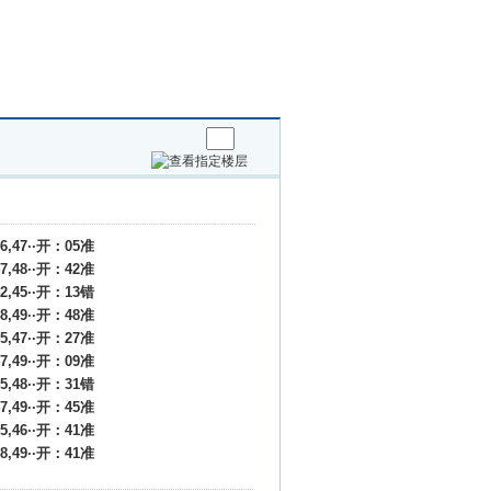
,46,47··开：05准
,47,48··开：42准
,42,45··开：13错
,48,49··开：48准
,45,47··开：27准
,47,49··开：09准
,45,48··开：31错
,47,49··开：45准
,45,46··开：41准
,48,49··开：41准