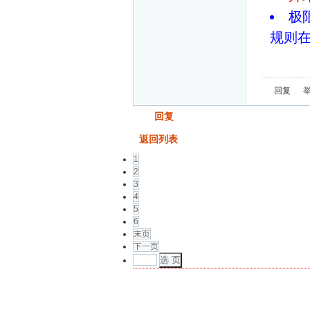
极
规则
回复
发帖
回复
返回列表
1
2
3
4
5
6
末页
下一页
选 页