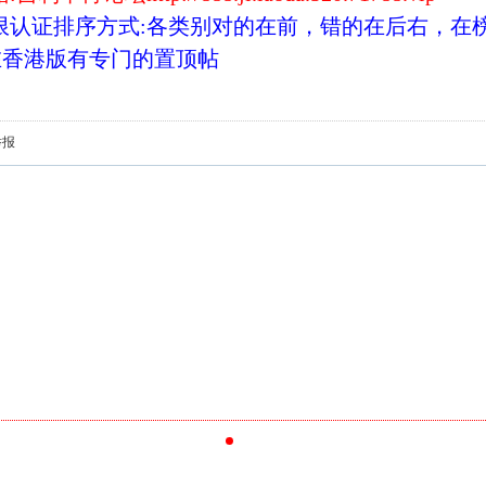
限认证排序方式:各类别对的在前，错的在后右，在
在香港版有专门的置顶帖
举报