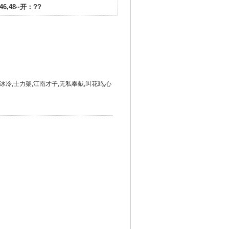
3,46,48··开：??
冰冷,士力架,江南才子,无私奉献,叫花鸡,心