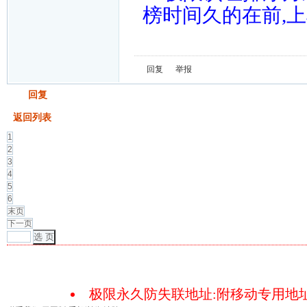
榜时间久的在前,
回复
举报
发帖
回复
返回列表
1
2
3
4
5
6
末页
下一页
选 页
极限永久防失联地址:附移动专用地址18