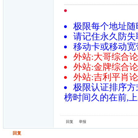
极限每个地址随
请记住永久防失联导
移动卡或移动宽带请尝
外站:大哥综合论坛htt
外站:金牌综合论坛htt
外站:吉利平肖论坛http:
极限认证排序方
榜时间久的在前,
回复
举报
发帖
回复