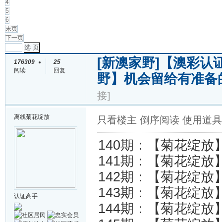
4
5
6
末页
下一页
选 页
[新澳家野]
【澳彩认证
176309
25
阅读
回复
野】机会留给有准备
接]
离线
菊花绽放
只看楼主
倒序阅读
使用道具
140期：【菊花绽放】
141期：【菊花绽放】
142期：【菊花绽放】
143期：【菊花绽放】
认证高手
144期：【菊花绽放】