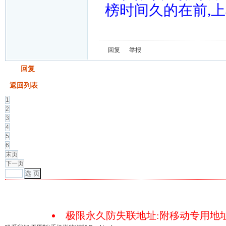
榜时间久的在前,
回复
举报
发帖
回复
返回列表
1
2
3
4
5
6
末页
下一页
选 页
极限永久防失联地址:附移动专用地址18