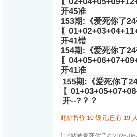
〖02+04+05+09+12
开45准
153期:《爱死你了2
〖01+02+03+04+11
开41错
154期:《爱死你了2
〖04+05+06+07+09
开41准
155期:《爱死你了2
〖01+03+05+07+08
开--?？？
此帖售价 10 银元,已有 19 
[ 此帖被爱死你了在2026-06-