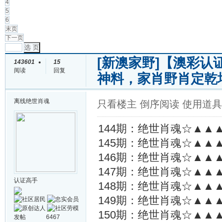
4
5
6
末页
下一页
选 页
[新澳家野]
【澳彩认证
143601
15
阅读
回复
神料，家肖野肖定乾
离线
绝世肖魂
只看楼主
倒序阅读
使用道具
144期：绝世肖魂☆▲▲
145期：绝世肖魂☆▲▲
146期：绝世肖魂☆▲▲
147期：绝世肖魂☆▲▲
认证高手
148期：绝世肖魂☆▲▲
149期：绝世肖魂☆▲▲
150期：绝世肖魂☆▲▲
发帖
6467