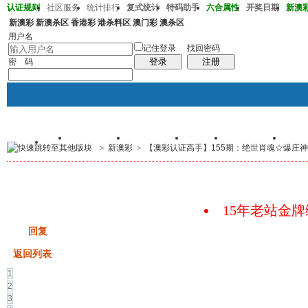
认证规则
社区服务
统计排行
复式统计
特码助手
六合属性
开奖日期
新澳彩2
新澳彩
新澳杀区
香港彩
港杀料区
澳门彩
澳杀区
澳彩219期05-10-19-30-35-47T25
用户名
记住登录
找回密码
登录
注册
密 码
首页
交易记录
我的帖子
群组
个人中心
手
>
新澳彩
>
【澳彩认证高手】155期：绝世肖魂☆爆庄神料
帖子
码皇总管
说：
2026年7月底即将 开启特邀高
15年老站金
发帖
回复
返回列表
1
2
3