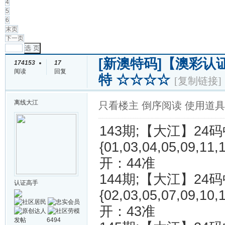
4
5
6
末页
下一页
选 页
[新澳特码]
【澳彩认证
174153
17
阅读
回复
特 ☆☆☆☆
[复制链接]
离线
大江
只看楼主
倒序阅读
使用道具
143期;【大江】24
{01,03,04,05,09,11,
开：44准
144期;【大江】24
认证高手
{02,03,05,07,09,10,
开：43准
发帖
6494