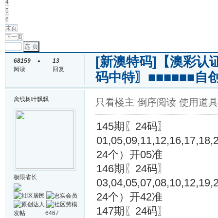
4
5
6
末页
下一页
选 页
[新澳特码]
【澳彩认证高
68159
13
阅读
回复
码中特〗■■■■■■
离线
树叶飘飘
只看楼主
倒序阅读
使用道具
145期〖24码〗
01,05,09,11,12,16,17,18,
24个）开05准
146期〖24码〗
极限省长
03,04,05,07,08,10,12,19,
24个）开42准
147期〖24码〗
发帖
6467