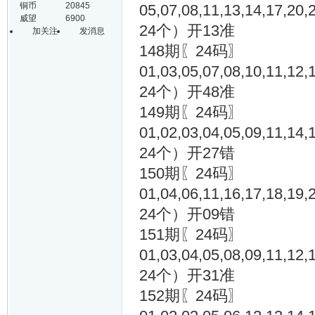
铜币
20845
05,07,08,11,13,14,17,20,
威望
6900
24个）开13准
加关注
发消息
148期〖24码〗
01,03,05,07,08,10,11,12,
24个）开48准
149期〖24码〗
01,02,03,04,05,09,11,14,
24个）开27错
150期〖24码〗
01,04,06,11,16,17,18,19,
24个）开09错
151期〖24码〗
01,03,04,05,08,09,11,12,
24个）开31准
152期〖24码〗