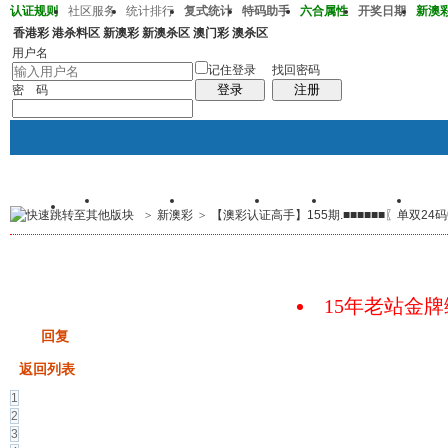
认证规则
社区服务
统计排行
复式统计
特码助手
六合属性
开奖日期
新澳彩2
香港彩
港杀料区
新澳彩
新澳杀区
澳门彩
澳杀区
澳彩220期36-38-32-13-20-01T30
用户名
记住登录
找回密码
登录
注册
密 码
首页
交易记录
我的帖子
群组
个人中心
手
>
新澳彩
>
【澳彩认证高手】155期.■■■■■■〖单双24码中特
帖子
码皇总管
说：
2026年7月底即将 开启特邀高
15年老站金
发帖
回复
返回列表
1
2
3