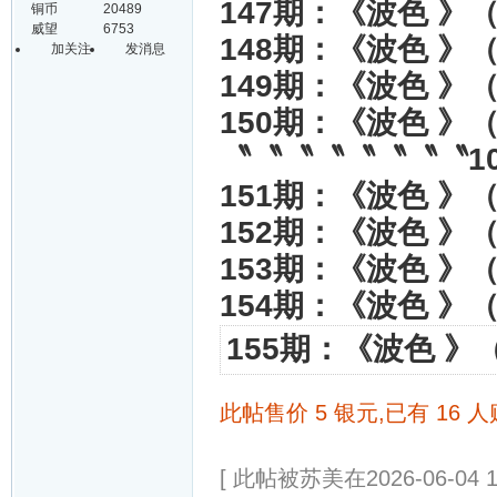
147期：《波色 》
铜币
20489
威望
6753
148期：《波色 》
加关注
发消息
149期：《波色 》
150期：《波色 》
〝〝〝〝〝〝〝〝1
151期：《波色 》
152期：《波色 》
153期：《波色 》
154期：《波色 》
155期：《波色 
此帖售价 5 银元,已有 16 
[ 此帖被苏美在2026-06-04 