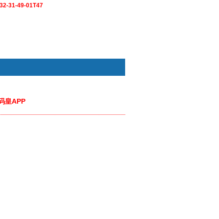
2-31-49-01T47
码皇APP
快捷通道
 20:23）