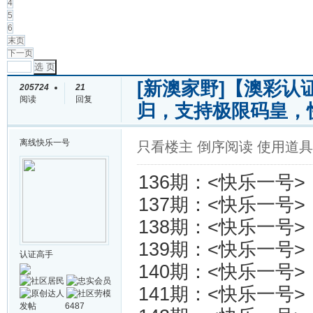
4
5
6
末页
下一页
选 页
[新澳家野]
【澳彩认证
205724
21
阅读
回复
归，支持极限码皇，
离线
快乐一号
只看楼主
倒序阅读
使用道具
136期：<快乐一号
137期：<快乐一号
138期：<快乐一号
139期：<快乐一号
认证高手
140期：<快乐一号
141期：<快乐一号
发帖
6487