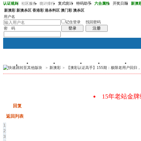
认证规则
社区服务
统计排行
复式统计
特码助手
六合属性
开奖日期
新澳彩2
新澳彩
新澳杀区
香港彩
港杀料区
澳门彩
澳杀区
澳彩220期36-38-32-13-20-01T30
用户名
记住登录
找回密码
登录
注册
密 码
首页
交易记录
我的帖子
群组
个人中心
手
>
新澳彩
>
【澳彩认证高手】155期：极限老用户回归，支
帖子
码皇总管
说：
2026年7月底即将 开启特邀高
15年老站金
发帖
回复
返回列表
1
2
3