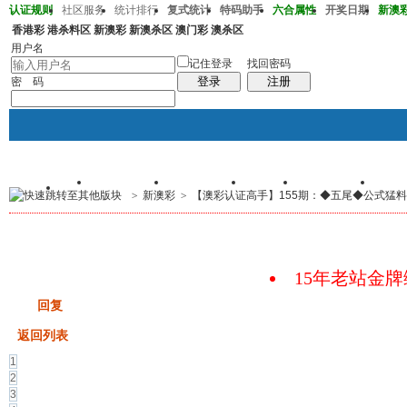
认证规则
社区服务
统计排行
复式统计
特码助手
六合属性
开奖日期
新澳彩2
香港彩
港杀料区
新澳彩
新澳杀区
澳门彩
澳杀区
澳彩220期36-38-32-13-20-01T30
用户名
记住登录
找回密码
登录
注册
密 码
首页
交易记录
我的帖子
群组
个人中心
手
>
新澳彩
>
【澳彩认证高手】155期：◆五尾◆公式猛料来袭
帖子
码皇总管
说：
2026年7月底即将 开启特邀高
15年老站金
发帖
回复
返回列表
1
2
3