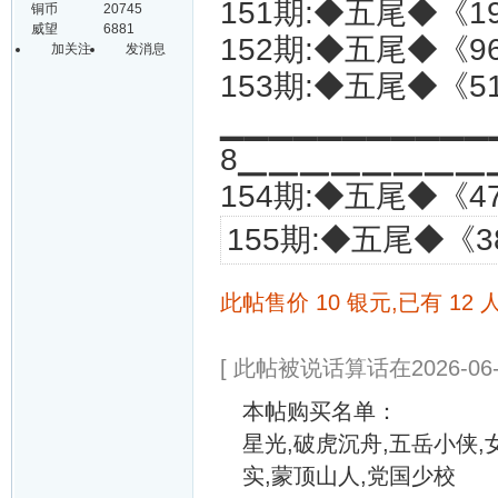
151期:◆五尾◆《19
铜币
20745
威望
6881
152期:◆五尾◆《96
加关注
发消息
153期:◆五尾◆《51
▁▁▁▁▁▁▁▁▁▁▁
8▁▁▁▁▁▁▁▁
154期:◆五尾◆《47
155期:◆五尾◆《3
此帖售价 10 银元,已有 12 
[ 此帖被说话算话在2026-06-
本帖购买名单：
星光,破虎沉舟,五岳小侠,
实,蒙顶山人,党国少校