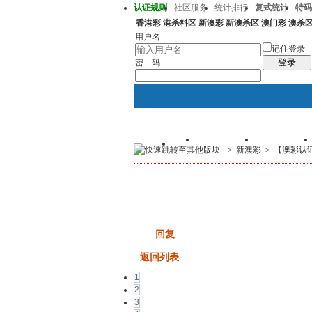
认证规则
社区服务
统计排行
复式统计
特码
香港彩
港杀料区
新澳彩
新澳杀区
澳门彩
澳杀
澳彩219期05-10-19-30-35-47T25
用户名
记住登录
登录
密 码
首页
交易记录
我的帖子
>
新澳彩
>
【澳彩认证
码皇总管
说：
发帖
回复
返回列表
1
2
3