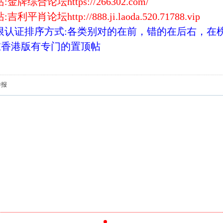
:金牌综合论坛https://266302.com/
吉利平肖论坛http://888.ji.laoda.520.71788.vip
限认证排序方式:各类别对的在前，错的在后右，在
在香港版有专门的置顶帖
举报