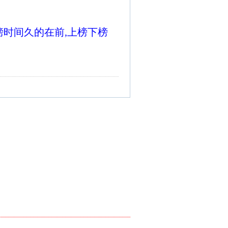
榜时间久的在前,上榜下榜