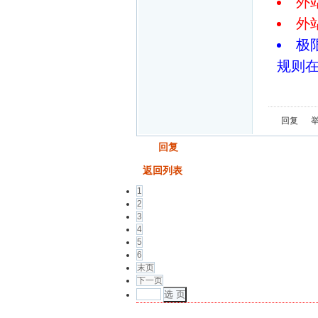
外站
外站:
极
规则
回复
发帖
回复
返回列表
1
2
3
4
5
6
末页
下一页
选 页