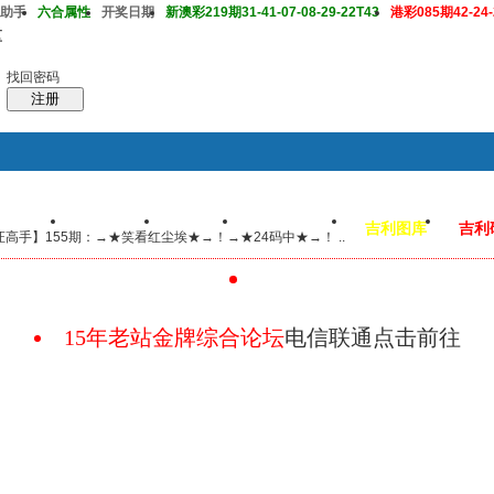
助手
六合属性
开奖日期
新澳彩219期31-41-07-08-29-22T43
港彩085期42-24-2
区
找回密码
注册
群组
个人中心
手机版
防跳转教程
吉利图库
吉利
高手】155期：→★笑看红尘埃★→！→★24码中★→！ ..
搜索
帖子
2026年7月底即将 开启特邀高手2肖中特大赛，重奖一万 ..
（2026-07-10
15年老站金牌综合论坛
电信联通点击前往