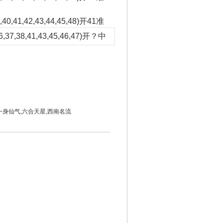
,40,41,42,43,44,45,48)开41准
6,37,38,41,43,45,46,47)开？中
,一身仙气,六合天星,西南名流