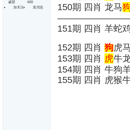
威望
488
150期 四肖 龙马
加关注
发消息
————————
151期 四肖 羊蛇鸡+1
152期 四肖
狗
虎马+
153期 四肖
虎
牛龙+
154期 四肖 牛狗羊+3
155期 四肖 虎猴牛+0