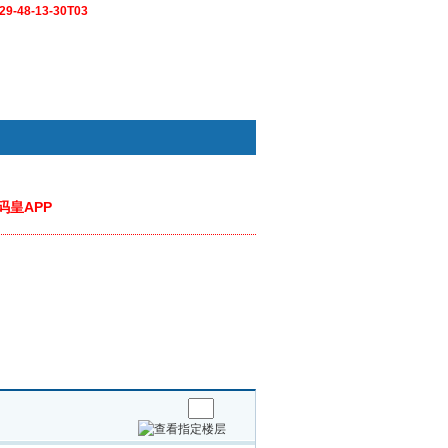
9-48-13-30T03
码皇APP
快捷通道
 20:23）