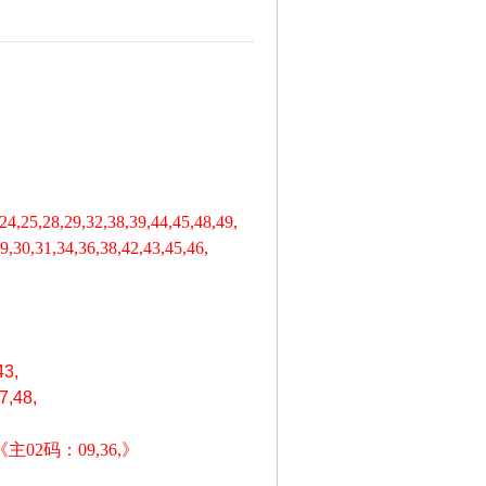
24,25,28,29,32,38,39,44,45,48,49,
9,30,31,34,36,38,42,43,45,46,
43,
7,48,
,46,《主02码：09
,36,
》