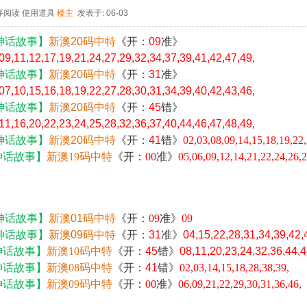
序阅读
使用道具
楼主
发表于: 06-03
【神话故事】
新澳20码中特
《开：
09
准》
09,11,12,17,19,21,24,27,29,32,34,37,39,41,42,47,49,
【神话故事】
新澳20码中特
《开：
31
准》
07,10,15,16,18,19,22,27,28,30,31,34,39,40,42,43,46,
【神话故事】
新澳20码中特
《开：
45
错
》
11,16,20,22,23,24,25,28,32,36,37,40,44,46,47,48,49,
【神话故事】
新澳20码中特
《开：
41
错》
02,03,08,09,14,15,18,19,22,
神话故事】
新澳19码中特
《开：
00
准》
05,06,09,12,14,21,22,24,26,2
神话故事】
新澳01码中特
《开：
09
准》
09
【神话故事】
新澳09码中特
《开：
31
准》
04,15,22,28,31,34,39,42,
神话故事】
新澳10码中特
《开：
45
错》
08,11,20,23,24,32,36,44,4
神话故事】
新澳08码中特
《开：
41
错
》
02,03,14,15,18,28,38,39,
神话故事】
新澳09码中特
《开：
00
准》
06,09,21,22,29,30,31,36