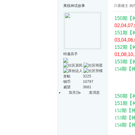
离线
神话故事
只看楼主
倒
150期
02,04,07,
151期
03,04,06,
152期
特邀高手
01,08,10,
153期
154期【
发帖
3225
铜币
10797
威望
3681
加关注
发消息
1
50期【
151期
152期【
153期【
154期【