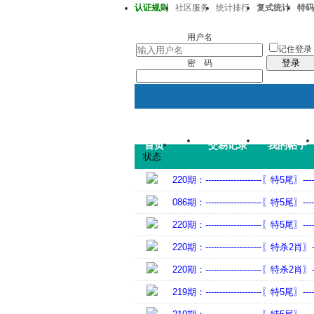
认证规则
社区服务
统计排行
复式统计
特码
澳彩219期05-10-19-30-35-47T25
用户名
记住登录
登录
密 码
首页
交易记录
我的帖子
状态
220期：--------------------〖特5尾〗-------
086期：--------------------〖特5尾〗-------
220期：--------------------〖特5尾〗-------
220期：--------------------〖特杀2肖〗-----
220期：--------------------〖特杀2肖〗-----
219期：--------------------〖特5尾〗-------