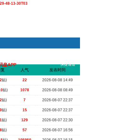
9-48-13-30T03
码皇APP
快捷通道
索
回复
人气
发表时间
.
（2026-07-10 20:23）
2
贴)
22
2026-08-08 14:49
10
贴)
1078
2026-08-08 08:49
2
贴)
7
2026-08-07 22:37
0
贴)
15
2026-08-07 22:37
1
贴)
129
2026-08-07 22:30
8
贴)
57
2026-08-07 16:56