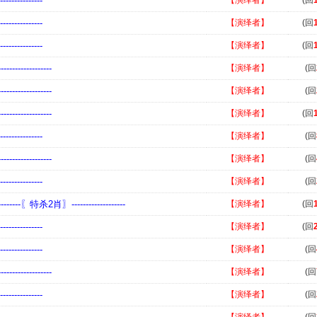
------------
【演绎者】
(回
------------
【演绎者】
(回
------------
【演绎者】
(回
--------------
【演绎者】
(回
--------------
【演绎者】
(回
--------------
【演绎者】
(回
------------
【演绎者】
(回
--------------
【演绎者】
(回
------------
【演绎者】
(回
---〖特杀2肖〗-------------------
【演绎者】
(回
------------
【演绎者】
(回
------------
【演绎者】
(回
--------------
【演绎者】
(回
------------
【演绎者】
(回