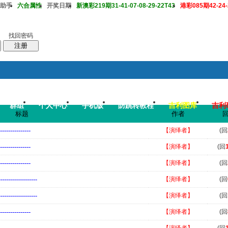
助手
六合属性
开奖日期
新澳彩219期31-41-07-08-29-22T43
港彩085期42-24-2
找回密码
注册
群组
个人中心
手机版
防跳转教程
吉利图库
吉利
搜
帖子
标题
作者
码皇总管
说：
2026年7月底即将 开启特邀高手2肖中特大赛，重奖一万 .
------------
【演绎者】
(回
------------
【演绎者】
(回
------------
【演绎者】
(回
--------------
【演绎者】
(回
--------------
【演绎者】
(回
------------
【演绎者】
(回