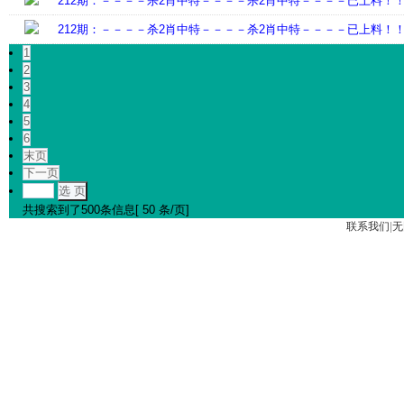
212期：－－－－杀2肖中特－－－－杀2肖中特－－－－已上料！
212期：－－－－杀2肖中特－－－－杀2肖中特－－－－已上料！
1
2
3
4
5
6
末页
下一页
选 页
共搜索到了500条信息[ 50 条/页]
联系我们
|
无