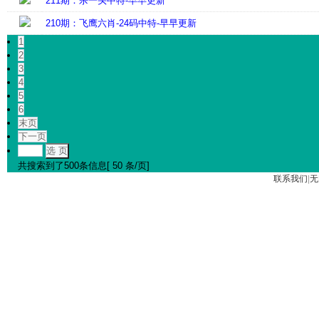
211期：杀一头中特-早早更新
210期：飞鹰六肖-24码中特-早早更新
1
2
3
4
5
6
末页
下一页
选 页
共搜索到了500条信息[ 50 条/页]
联系我们
|
无