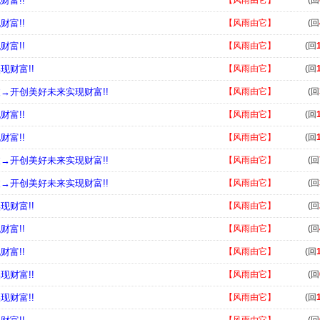
财富!!
【风雨由它】
(回
财富!!
【风雨由它】
(回
财富!!
【风雨由它】
(回
现财富!!
【风雨由它】
(回
→开创美好未来实现财富!!
【风雨由它】
(回
财富!!
【风雨由它】
(回
财富!!
【风雨由它】
(回
→开创美好未来实现财富!!
【风雨由它】
(回
→开创美好未来实现财富!!
【风雨由它】
(回
现财富!!
【风雨由它】
(回
财富!!
【风雨由它】
(回
财富!!
【风雨由它】
(回
现财富!!
【风雨由它】
(回
现财富!!
【风雨由它】
(回