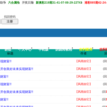
助手
六合属性
开奖日期
新澳彩219期31-41-07-08-29-22T43
港彩085期42-24-2
找回密码
注册
群组
个人中心
手机版
防跳转教程
吉利图库
吉利
搜
帖子
标题
作者
码皇总管
说：
2026年7月底即将 开启特邀高手2肖中特大赛，重奖一万 .
现财富!!
【风雨由它】
(回
开创美好未来实现财富!!
【风雨由它】
(回
财富!!
【风雨由它】
(回
现财富!!
【风雨由它】
(回
开创美好未来实现财富!!
【风雨由它】
(回
财富!!
【风雨由它】
(回