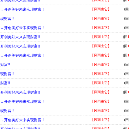
开创美好未来实现财富!!
【风雨由它】
(回
→开创美好未来实现财富!!
【风雨由它】
(回
现财富!!
【风雨由它】
(回
→开创美好未来实现财富!!
【风雨由它】
(回
开创美好未来实现财富!!
【风雨由它】
(回
开创美好未来实现财富!!
【风雨由它】
(回
→开创美好未来实现财富!!
【风雨由它】
(回
财富!!
【风雨由它】
(回
现财富!!
【风雨由它】
(回
财富!!
【风雨由它】
(回
开创美好未来实现财富!!
【风雨由它】
(回
→开创美好未来实现财富!!
【风雨由它】
(回
现财富!!
【风雨由它】
(回
→开创美好未来实现财富!!
【风雨由它】
(回