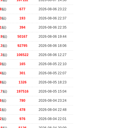
19
贴)
167112
2026-08-07 14:38
8
贴)
677
2026-08-06 23:22
3
贴)
193
2026-08-06 22:37
1
贴)
394
2026-08-06 22:35
19
贴)
50167
2026-08-06 19:44
13
贴)
92795
2026-08-06 18:06
13
贴)
106522
2026-08-06 12:27
0
贴)
165
2026-08-05 22:10
4
贴)
301
2026-08-05 22:07
8
贴)
1326
2026-08-05 18:23
17
贴)
197516
2026-08-05 15:04
6
贴)
780
2026-08-04 23:24
1
贴)
478
2026-08-04 22:48
2
贴)
976
2026-08-04 22:01