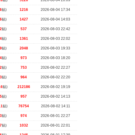
18
贴)
5126
2026-08-04 20:09
6
贴)
1216
2026-08-04 17:34
6
贴)
1427
2026-08-04 14:03
2
贴)
537
2026-08-03 22:42
4
贴)
1361
2026-08-03 22:02
9
贴)
2048
2026-08-03 19:33
4
贴)
973
2026-08-03 18:20
2
贴)
753
2026-08-02 22:27
3
贴)
964
2026-08-02 22:20
16
贴)
212186
2026-08-02 19:19
5
贴)
957
2026-08-02 14:13
11
贴)
76754
2026-08-02 14:11
3
贴)
974
2026-08-01 22:27
7
贴)
1032
2026-08-01 22:01