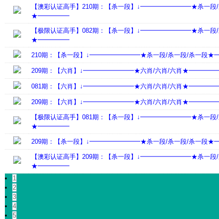
【澳彩认证高手】210期：【杀一段】↓━━━━━━━━★杀一段/
★━━━━━
【极限认证高手】082期：【杀一段】↓━━━━━━━━★杀一段/
★━━━━━
210期：【杀一段】↓━━━━━━━━★杀一段/杀一段/杀一段★
209期：【六肖】↓━━━━━━━━★六肖/六肖/六肖★━━━━
081期：【六肖】↓━━━━━━━━★六肖/六肖/六肖★━━━━
209期：【六肖】↓━━━━━━━━★六肖/六肖/六肖★━━━━
【极限认证高手】081期：【杀一段】↓━━━━━━━━★杀一段/
★━━━━━
209期：【杀一段】↓━━━━━━━━★杀一段/杀一段/杀一段★
【澳彩认证高手】209期：【杀一段】↓━━━━━━━━★杀一段/
★━━━━━
1
2
3
4
5