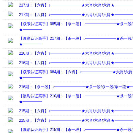
217期：【六肖】↓━━━━━━━━★六肖/六肖/六肖★━━━━
217期：【六肖】↓━━━━━━━━★六肖/六肖/六肖★━━━━
【极限认证高手】085期：【杀一段】↓━━━━━━━━★杀一段/
★━━━━━
【澳彩认证高手】217期：【杀一段】↓━━━━━━━━★杀一段/
★━━━━━
216期：【六肖】↓━━━━━━━━★六肖/六肖/六肖★━━━━
216期：【六肖】↓━━━━━━━━★六肖/六肖/六肖★━━━━
【极限认证高手】084期：【六肖】↓━━━━━━━━★六肖/六肖
★━━━━━
216期：【杀一段】↓━━━━━━━━★杀一段/杀一段/杀一段★
【澳彩认证高手】216期：【杀一段】↓━━━━━━━━★杀一段/
★━━━━━
215期：【六肖】↓━━━━━━━━★六肖/六肖/六肖★━━━━
215期：【六肖】↓━━━━━━━━★六肖/六肖/六肖★━━━━
【澳彩认证高手】215期：【杀一段】↓━━━━━━━━★杀一段/