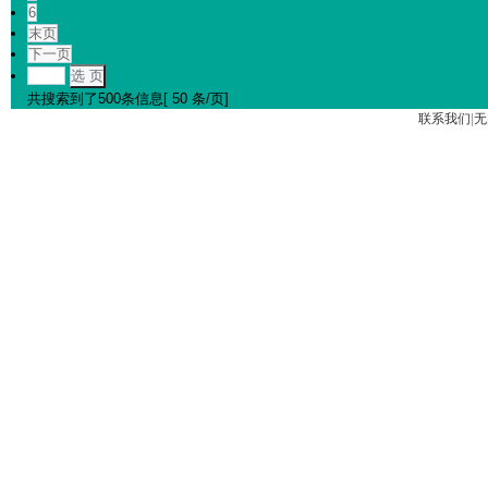
6
末页
下一页
选 页
共搜索到了500条信息[ 50 条/页]
联系我们
|
无