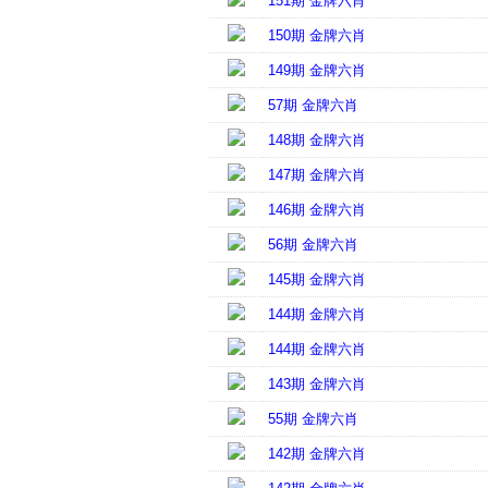
151期 金牌六肖
150期 金牌六肖
149期 金牌六肖
57期 金牌六肖
148期 金牌六肖
147期 金牌六肖
146期 金牌六肖
56期 金牌六肖
145期 金牌六肖
144期 金牌六肖
144期 金牌六肖
143期 金牌六肖
55期 金牌六肖
142期 金牌六肖