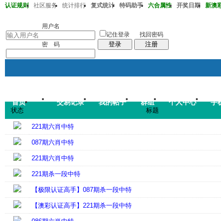
认证规则
社区服务
统计排行
复式统计
特码助手
六合属性
开奖日期
新澳彩2
澳彩220期36-38-32-13-20-01T30
用户名
记住登录
找回密码
登录
注册
密 码
首页
交易记录
我的帖子
群组
个人中心
手
帖子
状态
标题
码皇总管
说：
2026年7月
221期六肖中特
087期六肖中特
221期六肖中特
221期杀一段中特
【极限认证高手】087期杀一段中特
【澳彩认证高手】221期杀一段中特