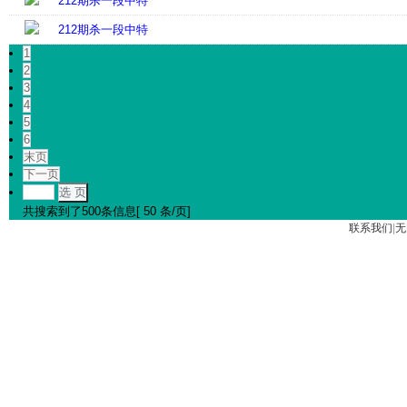
212期杀一段中特
212期杀一段中特
1
2
3
4
5
6
末页
下一页
选 页
共搜索到了500条信息[ 50 条/页]
联系我们
|
无