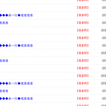
【喜多郎】
(回
【喜多郎】
(回
行◆◆◆杀一行◆准准准准
【喜多郎】
(回
准准准准
【喜多郎】
(回
【喜多郎】
(回
【喜多郎】
(回
行◆◆◆杀一行◆准准准准
【喜多郎】
(回
【喜多郎】
(回
准准准准
【喜多郎】
(回
【喜多郎】
(回
【喜多郎】
(回
行◆◆◆杀一行◆准准准准
【喜多郎】
(回
准准准准
【喜多郎】
(回
行◆◆◆杀一行◆准准准准
【喜多郎】
(回