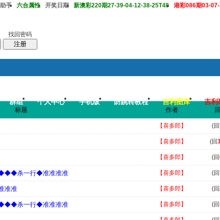
助手
六合属性
开奖日期
新澳彩220期27-39-04-12-38-25T48
港彩086期03-07-3
找回密码
注册
群组
个人中心
手机版
防跳转教程
吉利图库
吉利
搜
帖子
标题
作者
码皇总管
说：
2026年7月底即将 开启特邀高手2肖中特大赛，重奖一万 .
【喜多郎】
(回
【喜多郎】
(回
【喜多郎】
(回
行◆◆◆杀一行◆准准准准
【喜多郎】
(回
准准准准
【喜多郎】
(回
行◆◆◆杀一行◆准准准准
【喜多郎】
(回