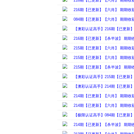
216期【已更新】【六肖】 期期收
216期【已更新】【六肖】 期期收
084期【已更新】【六肖】 期期收
【澳彩认证高手】216期【已更新
216期【已更新】【杀半波】 期期
215期【已更新】【六肖】 期期收
215期【已更新】【六肖】 期期收
215期【已更新】【杀半波】 期期
【澳彩认证高手】215期【已更新
【澳彩认证高手】214期【已更新
214期【已更新】【六肖】 期期收
214期【已更新】【六肖】 期期收
【极限认证高手】084期【已更新
214期【已更新】【杀半波】 期期