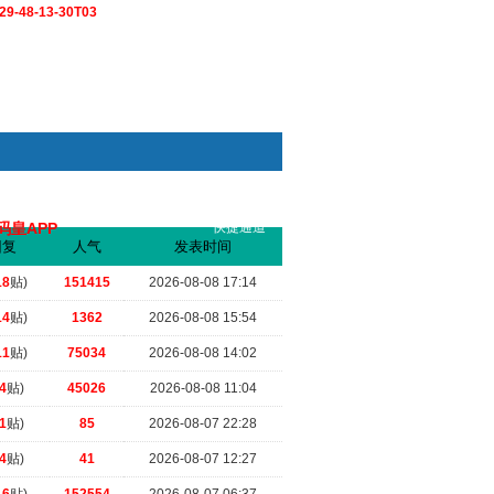
9-48-13-30T03
码皇APP
快捷通道
索
回复
人气
发表时间
.
（2026-07-10 20:23）
18
贴)
151415
2026-08-08 17:14
14
贴)
1362
2026-08-08 15:54
11
贴)
75034
2026-08-08 14:02
4
贴)
45026
2026-08-08 11:04
1
贴)
85
2026-08-07 22:28
4
贴)
41
2026-08-07 12:27