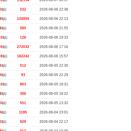
16
贴)
152554
2026-08-07 06:37
3
贴)
232
2026-08-06 22:38
8
贴)
120055
2026-08-06 22:13
8
贴)
585
2026-08-06 21:55
10
贴)
126
2026-08-06 19:33
26
贴)
272032
2026-08-06 17:16
28
贴)
182242
2026-08-06 15:57
5
贴)
512
2026-08-05 22:30
4
贴)
93
2026-08-05 22:29
10
贴)
803
2026-08-05 19:31
8
贴)
306
2026-08-05 18:22
3
贴)
551
2026-08-05 13:32
4
贴)
1195
2026-08-04 23:01
3
贴)
929
2026-08-04 22:17