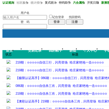
认证规则
社区服务
统计排行
复式统计
特码助手
六合属性
开奖日期
新澳彩2
澳彩218期37-32-33-15-22-43T41
用户名
记住登录
找回密码
登录
注册
密 码
首页
交易记录
我的帖子
群组
个人中心
手
帖子
状态
标题
码皇总管
说：
2026年7月
219期：⊙⊙⊙⊙⊙自信三行，闪亮登场 给庄家绝地一击⊙⊙⊙⊙⊙
219期：⊙⊙⊙⊙⊙自信三行，闪亮登场 给庄家绝地一击⊙⊙⊙⊙⊙
【极限认证高手】086期：⊙⊙⊙⊙⊙自信三行，闪亮登场 给庄家绝
086期：⊙⊙⊙⊙⊙自信杀三肖，闪亮登场 给庄家绝地一击⊙⊙⊙⊙⊙
219期：⊙⊙⊙⊙⊙自信杀三肖，闪亮登场 给庄家绝地一击⊙⊙⊙⊙⊙
【澳彩认证高手】219期：⊙⊙⊙⊙⊙自信杀三肖，闪亮登场 给庄家