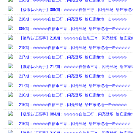
218期：⊙⊙⊙⊙⊙自信三行，闪亮登场 给庄家绝地一击⊙⊙⊙⊙⊙
【极限认证高手】085期：⊙⊙⊙⊙⊙自信三行，闪亮登场 给庄家绝
218期：⊙⊙⊙⊙⊙自信三行，闪亮登场 给庄家绝地一击⊙⊙⊙⊙⊙
085期：⊙⊙⊙⊙⊙自信杀三肖，闪亮登场 给庄家绝地一击⊙⊙⊙⊙⊙
【澳彩认证高手】218期：⊙⊙⊙⊙⊙自信杀三肖，闪亮登场 给庄家
218期：⊙⊙⊙⊙⊙自信杀三肖，闪亮登场 给庄家绝地一击⊙⊙⊙⊙⊙
217期：⊙⊙⊙⊙⊙自信三行，闪亮登场 给庄家绝地一击⊙⊙⊙⊙⊙
【澳彩认证高手】217期：⊙⊙⊙⊙⊙自信杀三肖，闪亮登场 给庄家
217期：⊙⊙⊙⊙⊙自信三行，闪亮登场 给庄家绝地一击⊙⊙⊙⊙⊙
217期：⊙⊙⊙⊙⊙自信杀三肖，闪亮登场 给庄家绝地一击⊙⊙⊙⊙⊙
216期：⊙⊙⊙⊙⊙自信三行，闪亮登场 给庄家绝地一击⊙⊙⊙⊙⊙
216期：⊙⊙⊙⊙⊙自信三行，闪亮登场 给庄家绝地一击⊙⊙⊙⊙⊙
【极限认证高手】084期：⊙⊙⊙⊙⊙自信三行，闪亮登场 给庄家绝
216期：⊙⊙⊙⊙⊙自信杀三肖，闪亮登场 给庄家绝地一击⊙⊙⊙⊙⊙