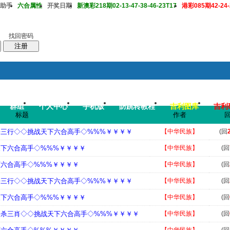
助手
六合属性
开奖日期
新澳彩218期02-13-47-38-46-23T17
港彩085期42-24-2
找回密码
注册
群组
个人中心
手机版
防跳转教程
吉利图库
吉利
搜
帖子
标题
作者
码皇总管
说：
2026年7月底即将 开启特邀高手2肖中特大赛，重奖一万 .
◇三行◇◇挑战天下六合高手◇%%%￥￥￥￥
【中华民族】
(回
天下六合高手◇%%%￥￥￥￥
【中华民族】
(回
下六合高手◇%%%￥￥￥￥
【中华民族】
(回
◇三行◇◇挑战天下六合高手◇%%%￥￥￥￥
【中华民族】
(回
天下六合高手◇%%%￥￥￥￥
【中华民族】
(回
◇杀三肖◇◇挑战天下六合高手◇%%%￥￥￥￥
【中华民族】
(回