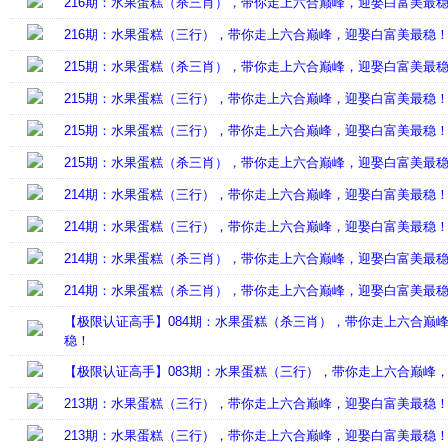
216期：水果蛋糕（杀三肖），带你走上六合巅峰，迎娶白富美最
216期：水果蛋糕（三行），带你走上六合巅峰，迎娶白富美最稳
215期：水果蛋糕（杀三肖），带你走上六合巅峰，迎娶白富美最
215期：水果蛋糕（三行），带你走上六合巅峰，迎娶白富美最稳
215期：水果蛋糕（三行），带你走上六合巅峰，迎娶白富美最稳
215期：水果蛋糕（杀三肖），带你走上六合巅峰，迎娶白富美最
214期：水果蛋糕（三行），带你走上六合巅峰，迎娶白富美最稳
214期：水果蛋糕（三行），带你走上六合巅峰，迎娶白富美最稳
214期：水果蛋糕（杀三肖），带你走上六合巅峰，迎娶白富美最
214期：水果蛋糕（杀三肖），带你走上六合巅峰，迎娶白富美最
【极限认证高手】084期：水果蛋糕（杀三肖），带你走上六合巅
稳！
【极限认证高手】083期：水果蛋糕（三行），带你走上六合巅峰
213期：水果蛋糕（三行），带你走上六合巅峰，迎娶白富美最稳
213期：水果蛋糕（三行），带你走上六合巅峰，迎娶白富美最稳