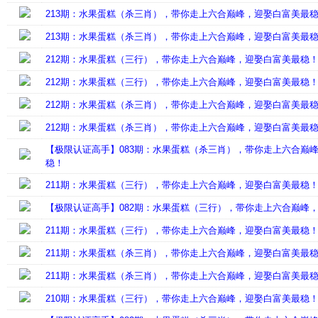
213期：水果蛋糕（杀三肖），带你走上六合巅峰，迎娶白富美最
213期：水果蛋糕（杀三肖），带你走上六合巅峰，迎娶白富美最
212期：水果蛋糕（三行），带你走上六合巅峰，迎娶白富美最稳
212期：水果蛋糕（三行），带你走上六合巅峰，迎娶白富美最稳
212期：水果蛋糕（杀三肖），带你走上六合巅峰，迎娶白富美最
212期：水果蛋糕（杀三肖），带你走上六合巅峰，迎娶白富美最
【极限认证高手】083期：水果蛋糕（杀三肖），带你走上六合巅
稳！
211期：水果蛋糕（三行），带你走上六合巅峰，迎娶白富美最稳
【极限认证高手】082期：水果蛋糕（三行），带你走上六合巅峰
211期：水果蛋糕（三行），带你走上六合巅峰，迎娶白富美最稳
211期：水果蛋糕（杀三肖），带你走上六合巅峰，迎娶白富美最
211期：水果蛋糕（杀三肖），带你走上六合巅峰，迎娶白富美最
210期：水果蛋糕（三行），带你走上六合巅峰，迎娶白富美最稳