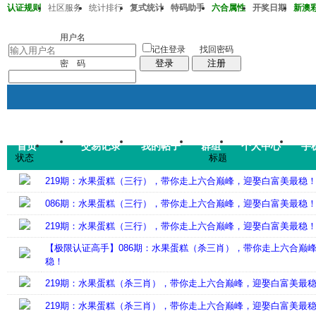
认证规则
社区服务
统计排行
复式统计
特码助手
六合属性
开奖日期
新澳彩2
澳彩218期37-32-33-15-22-43T41
用户名
记住登录
找回密码
登录
注册
密 码
首页
交易记录
我的帖子
群组
个人中心
手
帖子
状态
标题
码皇总管
说：
2026年7月
219期：水果蛋糕（三行），带你走上六合巅峰，迎娶白富美最稳
086期：水果蛋糕（三行），带你走上六合巅峰，迎娶白富美最稳
219期：水果蛋糕（三行），带你走上六合巅峰，迎娶白富美最稳
【极限认证高手】086期：水果蛋糕（杀三肖），带你走上六合巅
稳！
219期：水果蛋糕（杀三肖），带你走上六合巅峰，迎娶白富美最
219期：水果蛋糕（杀三肖），带你走上六合巅峰，迎娶白富美最