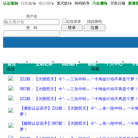
认证规则
社区服务
统计排行
复式统计
特码助手
六合属性
开奖日期
新澳彩2
澳彩220期36-38-32-13-20-01T30
用户名
记住登录
找回密码
登录
注册
密 码
首页
交易记录
我的帖子
群组
个人中心
手
帖子
状态
标题
码皇总管
说：
2026年7月
221期：【大朗照天】╋↖→三头中特←↗╋淘金行动不再是个梦
087期：【大朗照天】╋↖→三头中特←↗╋淘金行动不再是个梦
221期：【大朗照天】╋↖→三头中特←↗╋淘金行动不再是个梦
【澳彩认证高手】221期：【大朗照天】╋↖→杀一段中特←↗╋
梦！
【极限认证高手】087期：【大朗照天】╋↖→杀一段中特←↗╋
梦！