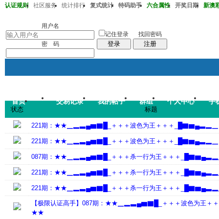
认证规则
社区服务
统计排行
复式统计
特码助手
六合属性
开奖日期
新澳彩2
澳彩220期36-38-32-13-20-01T30
用户名
记住登录
找回密码
登录
注册
密 码
首页
交易记录
我的帖子
群组
个人中心
手
帖子
状态
标题
码皇总管
说：
2026年7月
221期：★★▁▂▃▄▆▇█_＋＋＋波色为王＋＋＋_█▇▆▄▃▂▁
221期：★★▁▂▃▄▆▇█_＋＋＋波色为王＋＋＋_█▇▆▄▃▂▁
087期：★★▁▂▃▄▆▇█_＋＋＋杀一行为王＋＋＋_█▇▆▄▃▂
221期：★★▁▂▃▄▆▇█_＋＋＋杀一行为王＋＋＋_█▇▆▄▃▂
221期：★★▁▂▃▄▆▇█_＋＋＋杀一行为王＋＋＋_█▇▆▄▃▂
【极限认证高手】087期：★★▁▂▃▄▆▇█_＋＋＋波色为王＋＋
★★