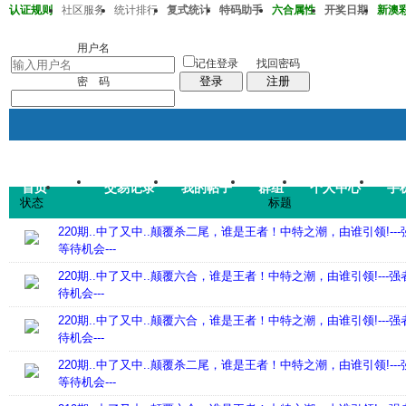
认证规则
社区服务
统计排行
复式统计
特码助手
六合属性
开奖日期
新澳彩2
澳彩219期05-10-19-30-35-47T25
用户名
记住登录
找回密码
登录
注册
密 码
首页
交易记录
我的帖子
群组
个人中心
手
帖子
状态
标题
码皇总管
说：
2026年7月
220期..中了又中..颠覆杀二尾，谁是王者！中特之潮，由谁引领!--
等待机会---
220期..中了又中..颠覆六合，谁是王者！中特之潮，由谁引领!---
待机会---
220期..中了又中..颠覆六合，谁是王者！中特之潮，由谁引领!---
待机会---
220期..中了又中..颠覆杀二尾，谁是王者！中特之潮，由谁引领!--
等待机会---