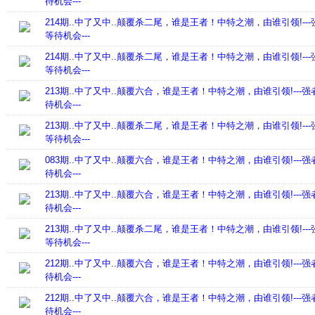
待机会---
214期..中了又中..颠覆杀二尾，谁是王者！中特之潮，由谁引领!--
等待机会---
214期..中了又中..颠覆杀二尾，谁是王者！中特之潮，由谁引领!--
等待机会---
213期..中了又中..颠覆六合，谁是王者！中特之潮，由谁引领!---
待机会---
213期..中了又中..颠覆杀二尾，谁是王者！中特之潮，由谁引领!--
等待机会---
083期..中了又中..颠覆六合，谁是王者！中特之潮，由谁引领!---
待机会---
213期..中了又中..颠覆六合，谁是王者！中特之潮，由谁引领!---
待机会---
213期..中了又中..颠覆杀二尾，谁是王者！中特之潮，由谁引领!--
等待机会---
212期..中了又中..颠覆六合，谁是王者！中特之潮，由谁引领!---
待机会---
212期..中了又中..颠覆六合，谁是王者！中特之潮，由谁引领!---
待机会---