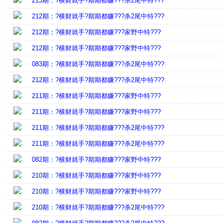
213期：?横财就手?期期都赚???杀2尾中特???
212期：?横财就手?期期都赚???杀2尾中特???
212期：?横财就手?期期都赚???家野中特???
212期：?横财就手?期期都赚???家野中特???
083期：?横财就手?期期都赚???杀2尾中特???
212期：?横财就手?期期都赚???杀2尾中特???
211期：?横财就手?期期都赚???家野中特???
211期：?横财就手?期期都赚???家野中特???
211期：?横财就手?期期都赚???杀2尾中特???
211期：?横财就手?期期都赚???杀2尾中特???
082期：?横财就手?期期都赚???家野中特???
210期：?横财就手?期期都赚???家野中特???
210期：?横财就手?期期都赚???家野中特???
210期：?横财就手?期期都赚???杀2尾中特???