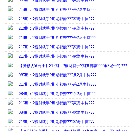
085期：?横财就手?期期都赚???家野中特???
218期：?横财就手?期期都赚???杀2尾中特???
218期：?横财就手?期期都赚???家野中特???
218期：?横财就手?期期都赚???家野中特???
218期：?横财就手?期期都赚???杀2尾中特???
217期：?横财就手?期期都赚???家野中特???
217期：?横财就手?期期都赚???家野中特???
【澳彩认证高手】217期：?横财就手?期期都赚???杀2尾中特???
085期：?横财就手?期期都赚???杀2尾中特???
217期：?横财就手?期期都赚???杀2尾中特???
084期：?横财就手?期期都赚???杀2尾中特???
216期：?横财就手?期期都赚???家野中特???
084期：?横财就手?期期都赚???家野中特???
216期：?横财就手?期期都赚???家野中特???