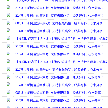
【澳彩认证高手】215期：斯柯达规律杀2尾. 支持极限码皇，经典
214期：斯柯达规律家野. 支持极限码皇，经典好料，心水分享！
214期：斯柯达规律家野. 支持极限码皇，经典好料，心水分享！
084期：斯柯达规律杀2尾. 支持极限码皇，经典好料，心水分享！
214期：斯柯达规律杀2尾. 支持极限码皇，经典好料，心水分享！
【澳彩认证高手】214期：斯柯达规律杀2尾. 支持极限码皇，经典
213期：斯柯达规律家野. 支持极限码皇，经典好料，心水分享！
213期：斯柯达规律家野. 支持极限码皇，经典好料，心水分享！
【澳彩认证高手】213期：斯柯达规律杀2尾. 支持极限码皇，经典
213期：斯柯达规律杀2尾. 支持极限码皇，经典好料，心水分享！
212期：斯柯达规律家野. 支持极限码皇，经典好料，心水分享！
212期：斯柯达规律杀2尾. 支持极限码皇，经典好料，心水分享！
083期：斯柯达规律家野. 支持极限码皇，经典好料，心水分享！
212期：斯柯达规律家野. 支持极限码皇，经典好料，心水分享！