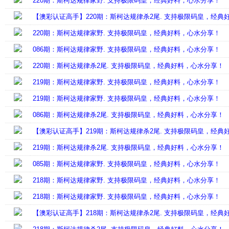
220期：斯柯达规律家野. 支持极限码皇，经典好料，心水分享！
【澳彩认证高手】220期：斯柯达规律杀2尾. 支持极限码皇，经典
220期：斯柯达规律家野. 支持极限码皇，经典好料，心水分享！
086期：斯柯达规律家野. 支持极限码皇，经典好料，心水分享！
220期：斯柯达规律杀2尾. 支持极限码皇，经典好料，心水分享！
219期：斯柯达规律家野. 支持极限码皇，经典好料，心水分享！
219期：斯柯达规律家野. 支持极限码皇，经典好料，心水分享！
086期：斯柯达规律杀2尾. 支持极限码皇，经典好料，心水分享！
【澳彩认证高手】219期：斯柯达规律杀2尾. 支持极限码皇，经典
219期：斯柯达规律杀2尾. 支持极限码皇，经典好料，心水分享！
085期：斯柯达规律家野. 支持极限码皇，经典好料，心水分享！
218期：斯柯达规律家野. 支持极限码皇，经典好料，心水分享！
218期：斯柯达规律家野. 支持极限码皇，经典好料，心水分享！
【澳彩认证高手】218期：斯柯达规律杀2尾. 支持极限码皇，经典