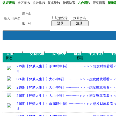
认证规则
社区服务
统计排行
复式统计
特码助手
六合属性
开奖日期
新澳彩2
澳彩218期37-32-33-15-22-43T41
用户名
记住登录
找回密码
登录
注册
密 码
首页
交易记录
我的帖子
群组
个人中心
手
帖子
状态
标题
码皇总管
说：
2026年7月
219期【醉梦人生】〖杀10码中特〗━┉━┉＞＞＞想发财就看看
＄
086期【醉梦人生】〖大小中特〗━┉━┉＞＞＞想发财就看看＜
219期【醉梦人生】〖大小中特〗━┉━┉＞＞＞想发财就看看＜
219期【醉梦人生】〖大小中特〗━┉━┉＞＞＞想发财就看看＜
219期【醉梦人生】〖杀10码中特〗━┉━┉＞＞＞想发财就看看
＄