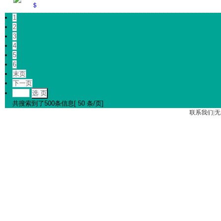
＄
1
2
3
4
5
6
末页
下一页
选 页
共搜索到了500条信息[ 50 条/页]
联系我们
|
无