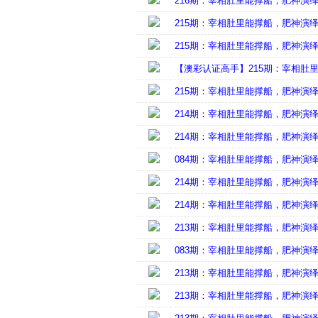
216期：宰相肚里能撑船，肥神演
215期：宰相肚里能撑船，肥神演
215期：宰相肚里能撑船，肥神演
【澳彩认证高手】215期：宰相肚
215期：宰相肚里能撑船，肥神演
214期：宰相肚里能撑船，肥神演
214期：宰相肚里能撑船，肥神演
084期：宰相肚里能撑船，肥神演
214期：宰相肚里能撑船，肥神演
214期：宰相肚里能撑船，肥神演
213期：宰相肚里能撑船，肥神演
083期：宰相肚里能撑船，肥神演
213期：宰相肚里能撑船，肥神演
213期：宰相肚里能撑船，肥神演