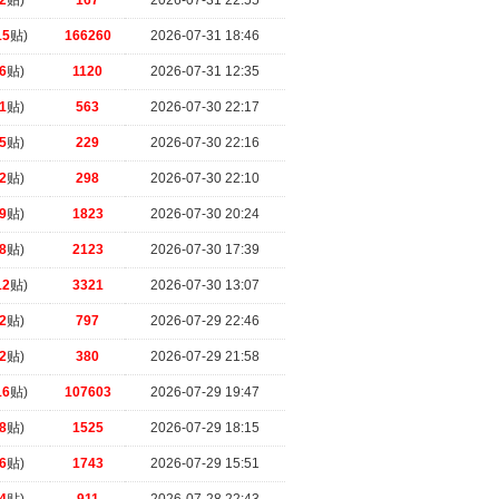
2
贴)
167
2026-07-31 22:55
15
贴)
166260
2026-07-31 18:46
6
贴)
1120
2026-07-31 12:35
1
贴)
563
2026-07-30 22:17
5
贴)
229
2026-07-30 22:16
2
贴)
298
2026-07-30 22:10
9
贴)
1823
2026-07-30 20:24
8
贴)
2123
2026-07-30 17:39
12
贴)
3321
2026-07-30 13:07
2
贴)
797
2026-07-29 22:46
2
贴)
380
2026-07-29 21:58
16
贴)
107603
2026-07-29 19:47
8
贴)
1525
2026-07-29 18:15
6
贴)
1743
2026-07-29 15:51