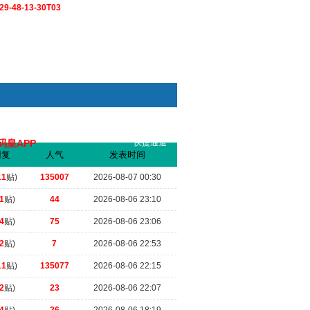
9-48-13-30T03
码皇APP
快捷通道
索
回复
人气
发表时间
.
（2026-07-10 20:23）
11
贴)
135007
2026-08-07 00:30
1
贴)
44
2026-08-06 23:10
4
贴)
75
2026-08-06 23:06
2
贴)
7
2026-08-06 22:53
11
贴)
135077
2026-08-06 22:15
2
贴)
23
2026-08-06 22:07