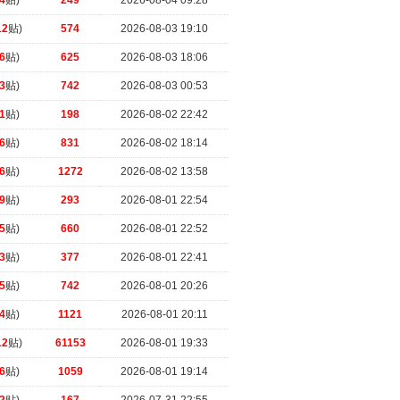
4
贴)
249
2026-08-04 09:28
12
贴)
574
2026-08-03 19:10
6
贴)
625
2026-08-03 18:06
3
贴)
742
2026-08-03 00:53
1
贴)
198
2026-08-02 22:42
6
贴)
831
2026-08-02 18:14
6
贴)
1272
2026-08-02 13:58
9
贴)
293
2026-08-01 22:54
5
贴)
660
2026-08-01 22:52
3
贴)
377
2026-08-01 22:41
5
贴)
742
2026-08-01 20:26
4
贴)
1121
2026-08-01 20:11
12
贴)
61153
2026-08-01 19:33
6
贴)
1059
2026-08-01 19:14