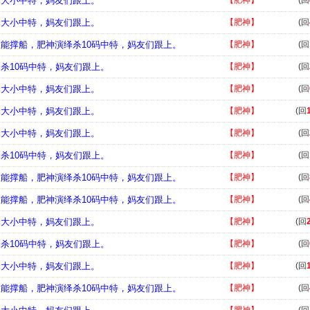
绎大小中特，妈友们跟上。
【肥神】
(回
绎大小中特，妈友们跟上。
【肥神】
(回
里能撑船，肥神演绎杀10码中特，妈友们跟上。
【肥神】
(回
绎杀10码中特，妈友们跟上。
【肥神】
(回
绎大小中特，妈友们跟上。
【肥神】
(回
绎大小中特，妈友们跟上。
【肥神】
(回
绎大小中特，妈友们跟上。
【肥神】
(回
绎杀10码中特，妈友们跟上。
【肥神】
(回
里能撑船，肥神演绎杀10码中特，妈友们跟上。
【肥神】
(回
里能撑船，肥神演绎杀10码中特，妈友们跟上。
【肥神】
(回
绎大小中特，妈友们跟上。
【肥神】
(回
绎杀10码中特，妈友们跟上。
【肥神】
(回
绎大小中特，妈友们跟上。
【肥神】
(回
里能撑船，肥神演绎杀10码中特，妈友们跟上。
【肥神】
(回