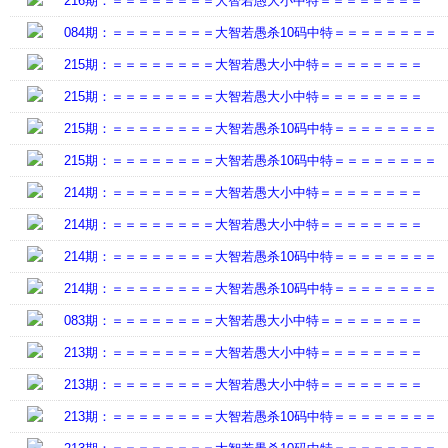
216期：＝＝＝＝＝＝＝＝大智若愚大小中特＝＝＝＝＝＝＝＝
084期：＝＝＝＝＝＝＝＝大智若愚杀10码中特＝＝＝＝＝＝＝＝
215期：＝＝＝＝＝＝＝＝大智若愚大小中特＝＝＝＝＝＝＝＝
215期：＝＝＝＝＝＝＝＝大智若愚大小中特＝＝＝＝＝＝＝＝
215期：＝＝＝＝＝＝＝＝大智若愚杀10码中特＝＝＝＝＝＝＝＝
215期：＝＝＝＝＝＝＝＝大智若愚杀10码中特＝＝＝＝＝＝＝＝
214期：＝＝＝＝＝＝＝＝大智若愚大小中特＝＝＝＝＝＝＝＝
214期：＝＝＝＝＝＝＝＝大智若愚大小中特＝＝＝＝＝＝＝＝
214期：＝＝＝＝＝＝＝＝大智若愚杀10码中特＝＝＝＝＝＝＝＝
214期：＝＝＝＝＝＝＝＝大智若愚杀10码中特＝＝＝＝＝＝＝＝
083期：＝＝＝＝＝＝＝＝大智若愚大小中特＝＝＝＝＝＝＝＝
213期：＝＝＝＝＝＝＝＝大智若愚大小中特＝＝＝＝＝＝＝＝
213期：＝＝＝＝＝＝＝＝大智若愚大小中特＝＝＝＝＝＝＝＝
213期：＝＝＝＝＝＝＝＝大智若愚杀10码中特＝＝＝＝＝＝＝＝