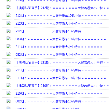
213期：＝＝＝＝＝＝＝＝大智若愚杀10码中特＝＝＝＝＝＝＝＝
【澳彩认证高手】212期：＝＝＝＝＝＝＝＝大智若愚大小中特＝
212期：＝＝＝＝＝＝＝＝大智若愚杀10码中特＝＝＝＝＝＝＝＝
212期：＝＝＝＝＝＝＝＝大智若愚大小中特＝＝＝＝＝＝＝＝
212期：＝＝＝＝＝＝＝＝大智若愚杀10码中特＝＝＝＝＝＝＝＝
083期：＝＝＝＝＝＝＝＝大智若愚杀10码中特＝＝＝＝＝＝＝＝
211期：＝＝＝＝＝＝＝＝大智若愚大小中特＝＝＝＝＝＝＝＝
082期：＝＝＝＝＝＝＝＝大智若愚大小中特＝＝＝＝＝＝＝＝
【澳彩认证高手】211期：＝＝＝＝＝＝＝＝大智若愚大小中特＝
211期：＝＝＝＝＝＝＝＝大智若愚杀10码中特＝＝＝＝＝＝＝＝
211期：＝＝＝＝＝＝＝＝大智若愚杀10码中特＝＝＝＝＝＝＝＝
【澳彩认证高手】210期：＝＝＝＝＝＝＝＝大智若愚大小中特＝
210期：＝＝＝＝＝＝＝＝大智若愚大小中特＝＝＝＝＝＝＝＝
082期：＝＝＝＝＝＝＝＝大智若愚杀10码中特＝＝＝＝＝＝＝＝