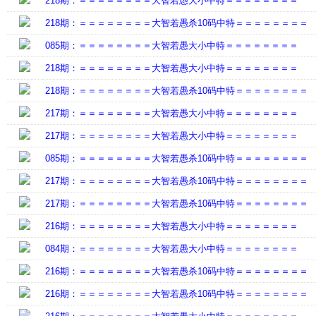
218期：＝＝＝＝＝＝＝＝大智若愚大小中特＝＝＝＝＝＝＝＝
218期：＝＝＝＝＝＝＝＝大智若愚杀10码中特＝＝＝＝＝＝＝＝
085期：＝＝＝＝＝＝＝＝大智若愚大小中特＝＝＝＝＝＝＝＝
218期：＝＝＝＝＝＝＝＝大智若愚大小中特＝＝＝＝＝＝＝＝
218期：＝＝＝＝＝＝＝＝大智若愚杀10码中特＝＝＝＝＝＝＝＝
217期：＝＝＝＝＝＝＝＝大智若愚大小中特＝＝＝＝＝＝＝＝
217期：＝＝＝＝＝＝＝＝大智若愚大小中特＝＝＝＝＝＝＝＝
085期：＝＝＝＝＝＝＝＝大智若愚杀10码中特＝＝＝＝＝＝＝＝
217期：＝＝＝＝＝＝＝＝大智若愚杀10码中特＝＝＝＝＝＝＝＝
217期：＝＝＝＝＝＝＝＝大智若愚杀10码中特＝＝＝＝＝＝＝＝
216期：＝＝＝＝＝＝＝＝大智若愚大小中特＝＝＝＝＝＝＝＝
084期：＝＝＝＝＝＝＝＝大智若愚大小中特＝＝＝＝＝＝＝＝
216期：＝＝＝＝＝＝＝＝大智若愚杀10码中特＝＝＝＝＝＝＝＝
216期：＝＝＝＝＝＝＝＝大智若愚杀10码中特＝＝＝＝＝＝＝＝