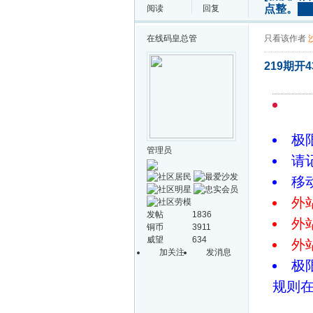
点整。██
阅读
回复
在线
码皇总管
只看该作者
219期开
极
管理员
请记
移动
外站
发帖
1836
外站
铜币
3911
威望
634
外站:
加关注
发消息
极
规则