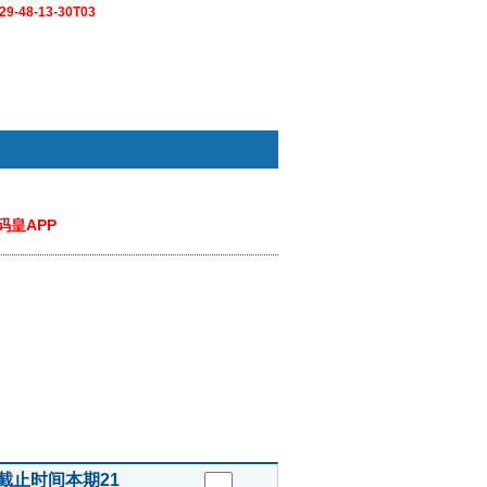
9-48-13-30T03
码皇APP
快捷通道
 20:23）
截止时间本期21