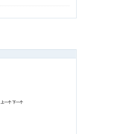
上一个
下一个