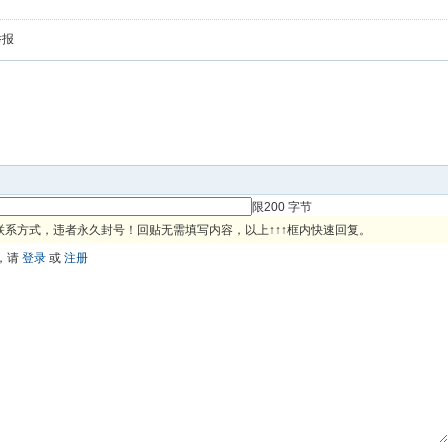
举报
限200 字节
联系方式，违者永久封号！回贴无需填写内容，以上↑↑↑框内快速回复。
，请
登录
或
注册