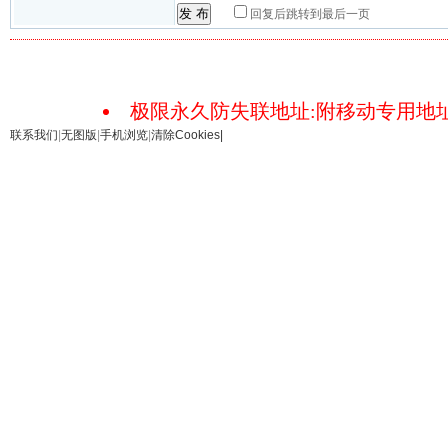
发 布
回复后跳转到最后一页
极限永久防失联地址:附移动专用地址18
联系我们
|
无图版
|
手机浏览
|
清除Cookies
|