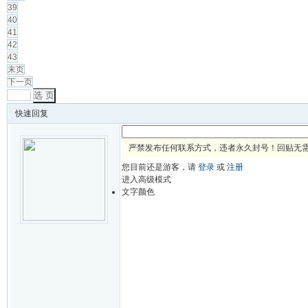
39
40
41
42
43
末页
下一页
选 页
快速回复
严禁发布任何联系方式，违者永久封号！回贴无需
您目前还是游客，请
登录
或
注册
进入高级模式
文字颜色