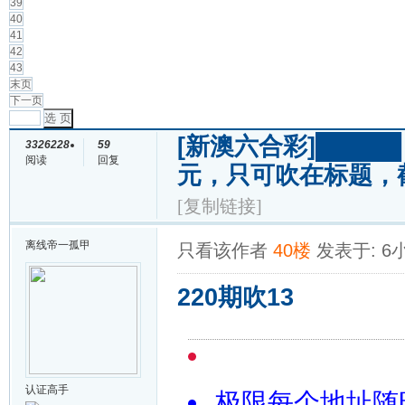
39
40
41
42
43
末页
下一页
选 页
[新澳六合彩]
████
3326228
59
阅读
回复
元，只可吹在标题，截
[复制链接]
离线
帝一孤甲
只看该作者
40楼
发表于: 6
220期吹13
认证高手
极限每个地址随