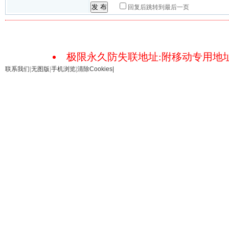
发 布
回复后跳转到最后一页
极限永久防失联地址:附移动专用地址18
联系我们
|
无图版
|
手机浏览
|
清除Cookies
|